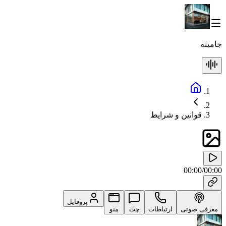
جامینه
قوانین و شرایط
00:00
/
00:00
پروفایل
معرفی صوتی
ارتباطات
چت
منو